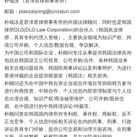
朴哉泳 （君泽君律师事务所）
邮箱：piaozaiyong@junzejun.com
朴哉泳是君泽君律师事务所的外国法律顾问，同时也是韩国
律所DLG(DLG Law Corporation)的合伙人（韩国执业律
师，具有专利代理人资格）。主要执业领域为知识产权、跨
境公司并购、个人信息/数据合规、争议解决。
为中国公司和国际企业，朴顾问专注从事提供韩国法律咨询
包括在韩国设立公司投资、公司并购/合作、各种韩国业务
相关合规问题咨询、韩国民商事诉讼以及刑事辩护。为进行
香港仲裁的企业提供根据发（韩国法）相关咨询。
朴顾问还为在中国中韩合资企业或合作项目等协助韩方参与
进行外商投资、中韩合作、个人信息内部管理制度与个人信
息出境合规、知识产权/商业秘密保护、公司并购/股份交
易、在中国进行的中韩跨境诉讼/仲裁等。
朴顾问曾在韩国国内律所对专利权、著作权、商标权、反不
正当竞争、个人信息纠纷相关诉讼在内的民事、刑事、行政
诉讼具有专门经验，提供公司交易和治理方面咨询。在刑事
方面，应对警察、检察院调查，并在法院进行辩护。