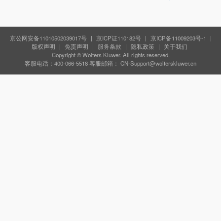
京公网安备11010502039017号
|
京ICP证110182号
|
京ICP备11009203号-1
|
版权声明
|
免责声明
|
服务条款
|
隐私政策
|
关于我们
Copyright © Wolters Kluwer. All rights reserved.
客服电话：
400-066-5518
客服邮箱：
CN-Support@wolterskluwer.cn