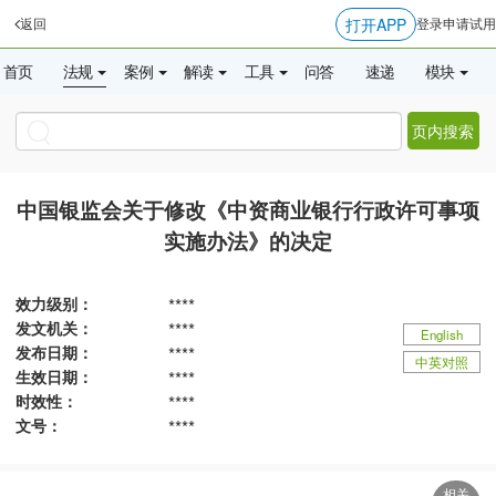
打开APP
返回
登录
申请试用
首页
法规
案例
解读
工具
问答
速递
模块
页内搜索
中国银监会关于修改《中资商业银行行政许可事项
实施办法》的决定
效力级别：
****
发文机关：
****
English
发布日期：
****
中英对照
生效日期：
****
时效性：
****
文号：
****
相关