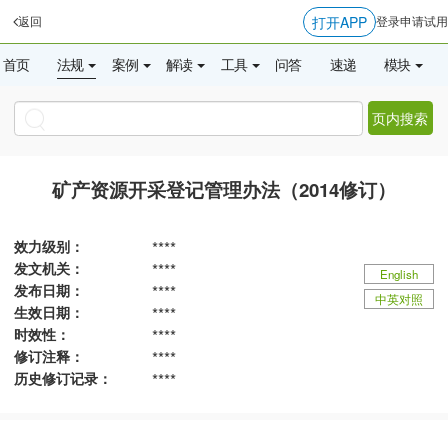
打开APP
返回
登录
申请试用
首页
法规
案例
解读
工具
问答
速递
模块
页内搜索
矿产资源开采登记管理办法（2014修订）
效力级别：
****
发文机关：
****
English
发布日期：
****
中英对照
生效日期：
****
时效性：
****
修订注释：
****
历史修订记录：
****