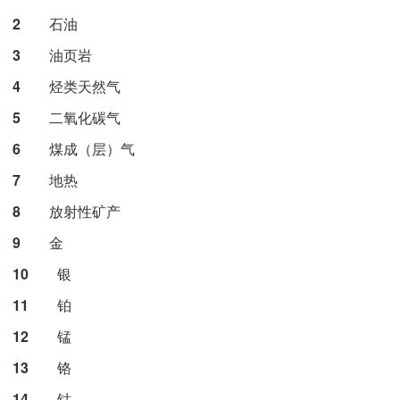
2
石油
3
油页岩
4
烃类天然气
5
二氧化碳气
6
煤成（层）气
7
地热
8
放射性矿产
9
金
10
银
11
铂
12
锰
13
铬
14
钴