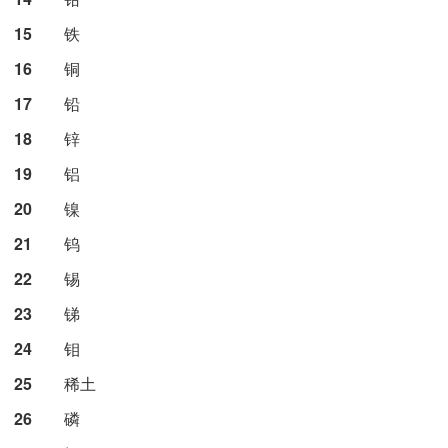
15
铁
16
铜
17
铅
18
锌
19
铝
20
镍
21
钨
22
锡
23
锑
24
钼
25
稀土
26
磷