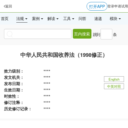
打开APP
返回
登录
申请试用
首页
法规
案例
解读
工具
问答
速递
模块
页内搜索
跳到
条
中华人民共和国收养法（1998修正）
效力级别：
****
发文机关：
****
English
发布日期：
****
中英对照
生效日期：
****
时效性：
****
修订注释：
****
历史修订记录：
****