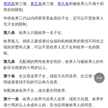
第四条
第三项、
第五条
第三项、
第九条
和被收养人不满十四
周岁的限制。
华侨收养三代以内同辈旁系血亲的子女，还可以不受收养人
无子女的限制。
第八条
收养人只能收养一名子女。
收养孤儿、残疾儿童或者社会福利机构抚养的查找不到生父
母的弃婴和儿童，可以不受收养人无子女和收养一名的限
制。
第九条
无配偶的男性收养女性的，收养人与被收养人的年
龄应当相差四十周岁以上。
第十条
生父母送养子女，须双方共同送养。生父母一方不
目录
明或者查找不到的可以单方送养。
有配偶者收养子女，须夫妻共同收养。
第十一条
收养人收养与送养人送养，须双方自愿。收养年
满十周岁以上未成年人的，应当征得被收养人的同意。