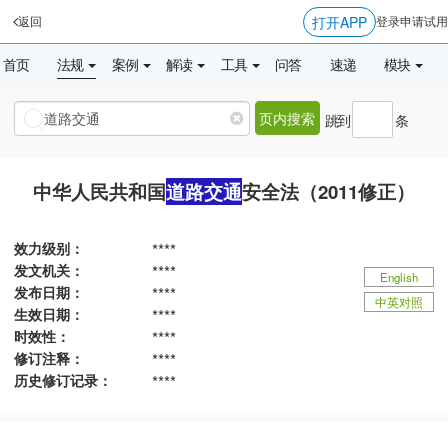
打开APP
返回
登录
申请试用
首页
法规
案例
解读
工具
问答
速递
模块
页内搜索
跳到
条
中华人民共和国
道路交通
安全法（2011修正）
效力级别：
****
发文机关：
****
English
发布日期：
****
中英对照
生效日期：
****
时效性：
****
修订注释：
****
历史修订记录：
****