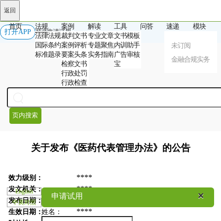
返回
首页
法规
案例
解读
工具
问答
速递
模块
打开APP
登录
申请试用
法律法规
裁判文书
专业文章
文书模板
国际条约
案例评析
专题聚焦
内训助手
未订阅
标准题录
要案头条
实务指南
广告审核
金融合规实务
检察文书
宝
行政处罚
行政检查
页内搜索
关于发布《医药代表管理办法》的公告
****
效力级别：
****
发文机关：
English
×
×
申请试用
****
发布日期：
中英对照
****
生效日期：
姓名
：