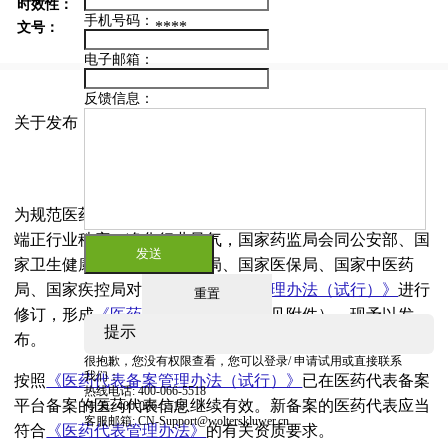
****
时效性：
手机号码
：
****
文号：
电子邮箱
：
反馈信息
：
关于发布《医药代表管理办法》的公告
国家药品监督管理局公告2026年第42号
为规范医药代表学术推广行为，进一步加强医药代表管理，
端正行业秩序、净化行业风气，国家药监局会同公安部、国
发送
家卫生健康委、市场监管总局、国家医保局、国家中医药
局、国家疾控局对
《医药代表备案管理办法（试行）》
进行
重置
修订，形成
《医药代表管理办法》
（见附件）。现予以发
提示
布。
很抱歉，您没有权限查看，您可以
登录
/
申请试用
或直接联系
我们：
按照
《医药代表备案管理办法（试行）》
已在医药代表备案
热线电话: 400-066-5518
平台备案的医药代表信息继续有效。新备案的医药代表应当
传 真: 400-066-5518
客服邮箱: CN-Support@wolterskluwer.cn
符合
《医药代表管理办法》
的有关资质要求。