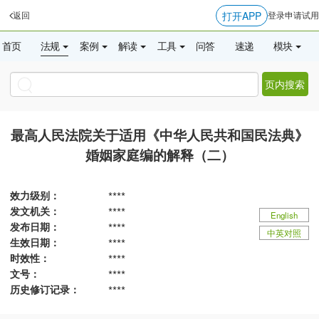
打开APP
返回
登录
申请试用
首页
法规
案例
解读
工具
问答
速递
模块
页内搜索
最高人民法院关于适用《中华人民共和国民法典》
婚姻家庭编的解释（二）
效力级别：
****
发文机关：
****
English
发布日期：
****
中英对照
生效日期：
****
时效性：
****
文号：
****
历史修订记录：
****