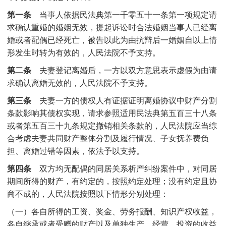
第一条
当事人依据民法典第一千零五十一条第一项规定请
求确认重婚的婚姻无效，提起诉讼时合法婚姻当事人已经离
婚或者配偶已经死亡，被告以此为由抗辩后一婚姻自以上情
形发生时转为有效的，人民法院不予支持。
第二条
夫妻登记离婚后，一方以双方意思表示虚假为由请
求确认离婚无效的，人民法院不予支持。
第三条
夫妻一方的债权人有证据证明离婚协议中财产分割
条款影响其债权实现，请求参照适用民法典第五百三十八条
或者第五百三十九条规定撤销相关条款的，人民法院应当综
合考虑夫妻共同财产整体分割及履行情况、子女抚养费负
担、离婚过错等因素，依法予以支持。
第四条
双方均无配偶的同居关系析产纠纷案件中，对同居
期间所得的财产，有约定的，按照约定处理；没有约定且协
商不成的，人民法院按照以下情形分别处理：
（一）各自所得的工资、奖金、劳务报酬、知识产权收益，
各自继承或者受赠的财产以及单独生产、经营、投资的收益