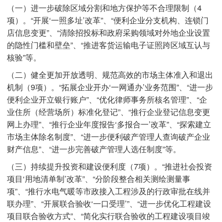
（一）进一步破除区域分割和地方保护等不合理限制（4
项）。“开展‘一照多址’改革”、“便利企业分支机构、连锁门
店信息变更”、“清除招投标和政府采购领域对外地企业设置
的隐性门槛和壁垒”、“推进客货运输电子证照跨区域互认与
核验”等。
（二）健全更加开放透明、规范高效的市场主体准入和退出
机制（9项）。“拓展企业开办‘一网通办’业务范围”、“进一步
便利企业开立银行账户”、“优化律师事务所核名管理”、“企
业住所（经营场所）标准化登记”、“推行企业登记信息变更
网上办理”、“推行企业年度报告‘多报合一’改革”、“探索建立
市场主体除名制度”、“进一步便利破产管理人查询破产企业
财产信息”、“进一步完善破产管理人选任制度”等。
（三）持续提升投资和建设便利度（7项）。“推进社会投资
项目‘用地清单制’改革”、“分阶段整合相关测绘测量事
项”、“推行水电气暖等市政接入工程涉及的行政审批在线并
联办理”、“开展联合验收‘一口受理’”、“进一步优化工程建设
项目联合验收方式”、“简化实行联合验收的工程建设项目竣