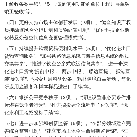
工验收备案手续”、“对已满足使用功能的单位工程开展单独
竣工验收”等。
（四）更好支持市场主体创新发展（2项）。“健全知识产权
质押融资风险分担机制和质物处置机制”、“优化科技企业孵
化器及众创空间信息变更管理模式”等。
（五）持续提升跨境贸易便利化水平（5项）。“优化进出口
货物查询服务”、“加强铁路信息系统与海关信息系统的数据
交换共享”、“推进水铁空公多式联运信息共享”、“进一步深
化进出口货物‘提前申报’、‘两步申报’、‘船边直提’、‘抵港直
装’等改革”、“探索开展科研设备、耗材跨境自由流动，简化
研发用途设备和样本样品进出口手续”等。
（六）维护公平竞争秩序（3项）。“清理设置非必要条件排
斥潜在竞争者行为”、“推进招投标全流程电子化改革”、“优
化水利工程招投标手续”等。
（七）进一步加强和创新监管（5项）。“在部分领域建立完
善综合监管机制”、“建立市场主体全生命周期监管链”、“在