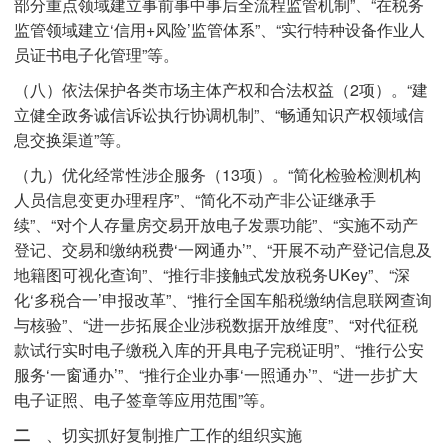
部分重点领域建立事前事中事后全流程监管机制”、“在税务
监管领域建立‘信用+风险’监管体系”、“实行特种设备作业人
员证书电子化管理”等。
（八）依法保护各类市场主体产权和合法权益（2项）。“建
立健全政务诚信诉讼执行协调机制”、“畅通知识产权领域信
息交换渠道”等。
（九）优化经常性涉企服务（13项）。“简化检验检测机构
人员信息变更办理程序”、“简化不动产非公证继承手
续”、“对个人存量房交易开放电子发票功能”、“实施不动产
登记、交易和缴纳税费‘一网通办’”、“开展不动产登记信息及
地籍图可视化查询”、“推行非接触式发放税务UKey”、“深
化‘多税合一’申报改革”、“推行全国车船税缴纳信息联网查询
与核验”、“进一步拓展企业涉税数据开放维度”、“对代征税
款试行实时电子缴税入库的开具电子完税证明”、“推行公安
服务‘一窗通办’”、“推行企业办事‘一照通办’”、“进一步扩大
电子证照、电子签章等应用范围”等。
二
、切实抓好复制推广工作的组织实施