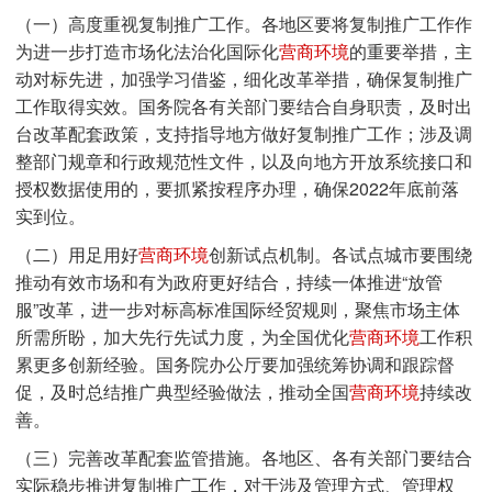
（一）高度重视复制推广工作。各地区要将复制推广工作作
为进一步打造市场化法治化国际化
营商环境
的重要举措，主
动对标先进，加强学习借鉴，细化改革举措，确保复制推广
工作取得实效。国务院各有关部门要结合自身职责，及时出
台改革配套政策，支持指导地方做好复制推广工作；涉及调
整部门规章和行政规范性文件，以及向地方开放系统接口和
授权数据使用的，要抓紧按程序办理，确保2022年底前落
实到位。
（二）用足用好
营商环境
创新试点机制。各试点城市要围绕
推动有效市场和有为政府更好结合，持续一体推进“放管
服”改革，进一步对标高标准国际经贸规则，聚焦市场主体
所需所盼，加大先行先试力度，为全国优化
营商环境
工作积
累更多创新经验。国务院办公厅要加强统筹协调和跟踪督
促，及时总结推广典型经验做法，推动全国
营商环境
持续改
善。
（三）完善改革配套监管措施。各地区、各有关部门要结合
实际稳步推进复制推广工作，对于涉及管理方式、管理权