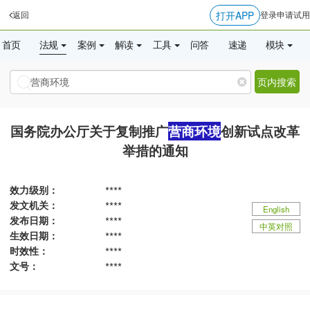
打开APP
返回
登录
申请试用
首页
法规
案例
解读
工具
问答
速递
模块
页内搜索
国务院办公厅关于复制推广
营商环境
创新试点改革
举措的通知
效力级别：
****
发文机关：
****
English
发布日期：
****
中英对照
生效日期：
****
时效性：
****
文号：
****