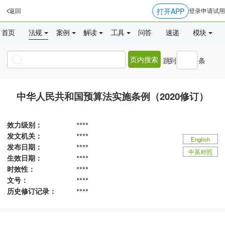
打开APP
返回
登录
申请试用
首页
法规
案例
解读
工具
问答
速递
模块
页内搜索
跳到
条
中华人民共和国预算法实施条例（2020修订）
效力级别：
****
发文机关：
****
English
发布日期：
****
中英对照
生效日期：
****
时效性：
****
文号：
****
历史修订记录：
****