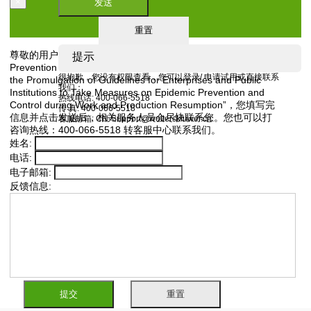
×
发送
申请试用
重置
尊敬的用户
您正在申请“Notice of the COVID-19 Joint
提示
Prevention and Control Mechanism of the State Council on
很抱歉，您没有权限查看，您可以
登录
/
申请试用
或直接联系
the Promulgation of Guidelines for Enterprises and Public
我们：
Institutions to Take Measures on Epidemic Prevention and
热线电话: 400-066-5518
Control during Work and Production Resumption”，您填写完
传 真: 400-066-5518
信息并点击发送后，相关服务人员会尽快联系您。您也可以打
客服邮箱: CN-Support@wolterskluwer.cn
咨询热线：400-066-5518 转客服中心联系我们。
姓名:
电话:
电子邮箱:
反馈信息:
提交
重置