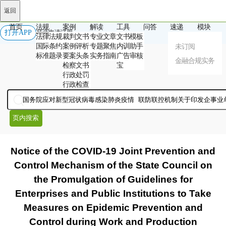
返回
首页
法规
案例
解读
工具
问答
速递
模块
打开APP
登录
申请试用
法律法规
裁判文书
专业文章
文书模板
国际条约
案例评析
专题聚焦
内训助手
未订阅
标准题录
要案头条
实务指南
广告审核
金融合规实务
检察文书
宝
行政处罚
行政检查
页内搜索
Notice of the COVID-19 Joint Prevention and
Control Mechanism of the State Council on
the Promulgation of Guidelines for
Enterprises and Public Institutions to Take
Measures on Epidemic Prevention and
Control during Work and Production