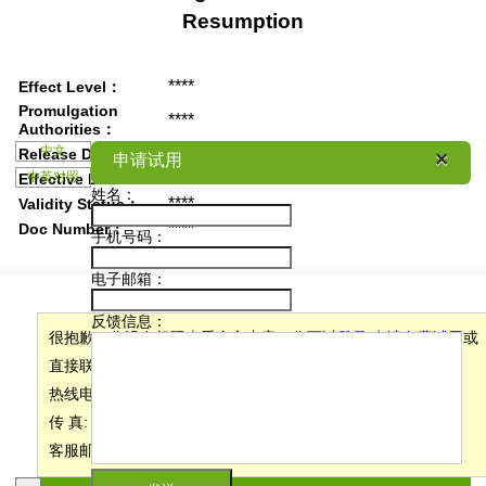
Resumption
****
Effect Level：
Promulgation
****
Authorities：
中文
****
Release Date：
×
×
申请试用
****
Effective Date：
中英对照
姓名
：
****
Validity Status：
****
Doc Number：
手机号码
：
电子邮箱
：
反馈信息
：
很抱歉，您没有权限查看全文内容，您可以
登录
/
申请免费试用
或
直接联系我们：
热线电话: 400-066-5518
传 真: 400-066-5518
客服邮箱: CN-Support@wolterskluwer.cn