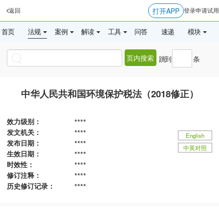
打开APP
返回
登录
申请试用
首页
法规
案例
解读
工具
问答
速递
模块
页内搜索
跳到
条
中华人民共和国环境保护税法（2018修正）
效力级别：
****
发文机关：
****
English
发布日期：
****
中英对照
生效日期：
****
时效性：
****
修订注释：
****
历史修订记录：
****