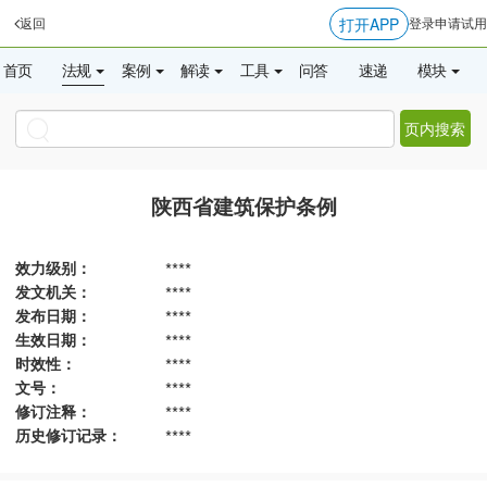
打开APP
返回
登录
申请试用
首页
法规
案例
解读
工具
问答
速递
模块
页内搜索
陕西省建筑保护条例
效力级别：
****
发文机关：
****
发布日期：
****
生效日期：
****
时效性：
****
文号：
****
修订注释：
****
历史修订记录：
****