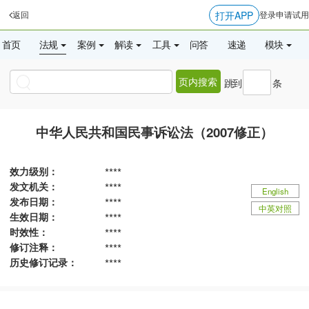
打开APP
返回
登录
申请试用
首页
法规
案例
解读
工具
问答
速递
模块
页内搜索
跳到
条
中华人民共和国民事诉讼法（2007修正）
效力级别：
****
发文机关：
****
English
发布日期：
****
中英对照
生效日期：
****
时效性：
****
修订注释：
****
历史修订记录：
****