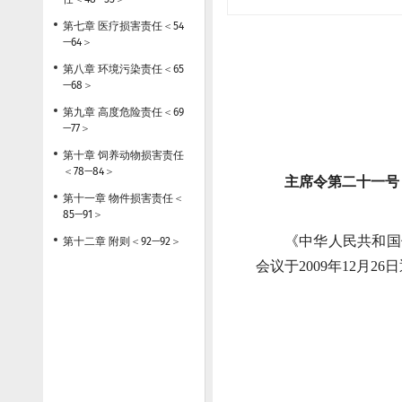
第七章 医疗损害责任
＜
54
—
64
＞
第八章 环境污染责任
＜
65
—
68
＞
第九章 高度危险责任
＜
69
—
77
＞
第十章 饲养动物损害责任
＜
78
—
84
＞
主席令第二十一号
第十一章 物件损害责任
＜
85
—
91
＞
《中华人民共和国
第十二章 附则
＜
92
—
92
＞
会议于2009年12月2