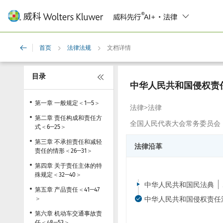
首页
法律法规
文档详情
Breadcrumb
目录
中华人民共和国侵权责
第一章 一般规定
＜
1
—
5
＞
法律
>
法律
第二章 责任构成和责任方
全国人民代表大会常务委员会
式
＜
6
—
25
＞
第三章 不承担责任和减轻
法律沿革
责任的情形
＜
26
—
31
＞
第四章 关于责任主体的特
殊规定
＜
32
—
40
＞
中华人民共和国民法典
第五章 产品责任
＜
41
—
47
中华人民共和国侵权责任
＞
第六章 机动车交通事故责
任
＜
48
—
53
＞